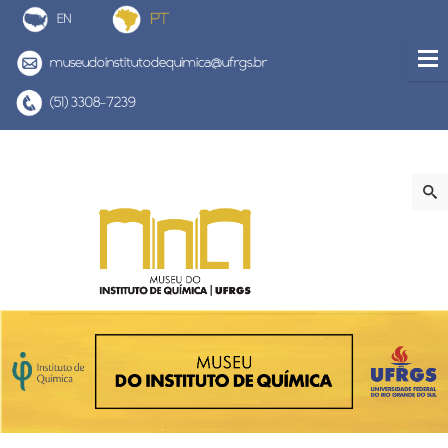
museudoinstitutodequimica@ufrgs.br
(51) 3308-7239