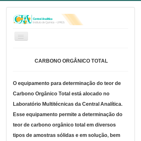
HOME
CARBONO ORGÂNICO TOTAL
SERVIÇOS
EQUIPE
O equipamento para determinação do teor de
RELATÓRIO ANUAL
Carbono Orgânico Total está alocado no
REGIMENTO INTERNO
Laboratório Multitécnicas da Central Analítica.
FAQ
Esse equipamento permite a determinação do
CA NO YOUTUBE
teor de carbono orgânico total em diversos
FALE CONOSCO
tipos de amostras sólidas e em solução, bem